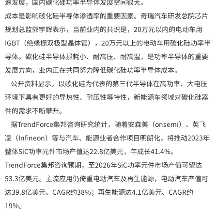
速发展，国内碳化硅功率半导体发展空间很大。
成本是影响碳化硅半导体渗透率的重要因素。奇瑞汽车研发总院芯片
规划总监郭宇辉表示，当前业内的共识是，20万元以内的电动车用
IGBT（绝缘栅双极型晶体管），20万元以上的电动车用碳化硅功率半
导体。碳化硅半导体损耗小、耐高压、耐高温，是功率半导体的重要
发展方向，业内正在共同努力降低碳化硅功率半导体成本。
公开资料显示，以碳化硅为代表的第三代半导体在高功率、大电压
环境下具有更好的导热性、耐压性等特性，新能源车领域对碳化硅器
件的需求不断攀升。
据TrendForce集邦咨询研究统计，随着安森美（onsemi）、英飞
凌（Infineon）等与汽车、能源业者合作项目明朗化，将推动2023年
整体SiC功率元件市场产值达22.8亿美元，年成长41.4%。
TrendForce集邦咨询预期，至2026年SiC功率元件市场产值可望达
53.3亿美元。主流应用仍倚重电动汽车及再生能源，电动汽车产值可
达39.8亿美元、CAGR约38%；再生能源达4.1亿美元、CAGR约
19%。