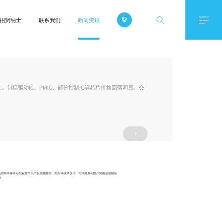
行业资讯


招贤纳士
联系我们
新闻资讯
公司资讯

行业资讯
包括驱动IC、PMIC、部分控制IC等芯片价格回落明显，交
