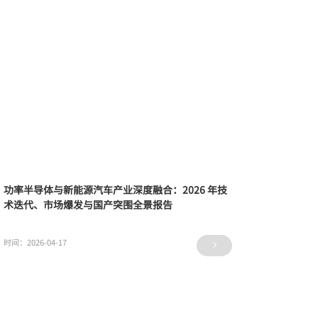
功率半导体与新能源汽车产业深度融合：2026 年技
术迭代、市场爆发与国产突围全景报告
时间：2026-04-17
