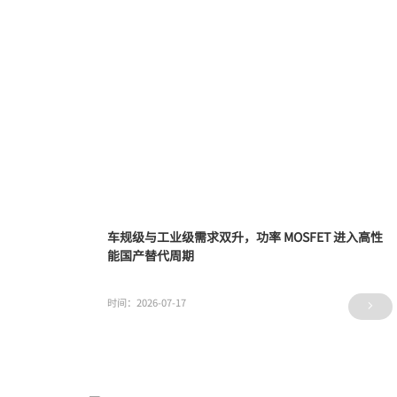
车规级与工业级需求双升，功率 MOSFET 进入高性
能国产替代周期
时间：2026-07-17
