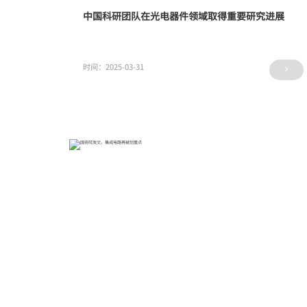
中国科研团队在光电器件领域取得重要研究进展
时间：2025-03-31
