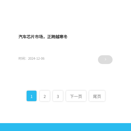
汽车芯片市场，正跨越寒冬
时间：2024-12-06

1
2
3
下一页
尾页