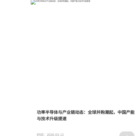
功率半导体与产业链动态：全球并购潮起，中国产能
与技术升级提速
时间：2026-03-12
