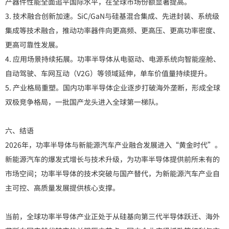
产器件性能全面追平国际水平，在全球市场份额显著提高。
3. 技术融合创新加速。SiC/GaN与硅基混合集成、先进封装、系统级
集成等技术融合，推动功率器件向更高频、更高压、更高功率密度、
更高可靠性发展。
4. 应用场景持续拓展。功率半导体从电驱动、电源系统向智能座舱、
自动驾驶、车网互动（V2G）等领域延伸，单车价值量持续提升。
5. 产业格局重塑。国内功率半导体企业逐步打破海外垄断，形成全球
双极竞争格局，一批国产龙头进入全球第一梯队。
六、结语
2026年，功率半导体与新能源汽车产业融合发展进入“黄金时代”。
新能源汽车的爆发式增长与技术升级，为功率半导体提供前所未有的
市场空间；功率半导体的技术突破与国产替代，为新能源汽车产业自
主可控、高质量发展提供核心支撑。
当前，全球功率半导体产业正处于从硅基向第三代半导体跃迁、海外