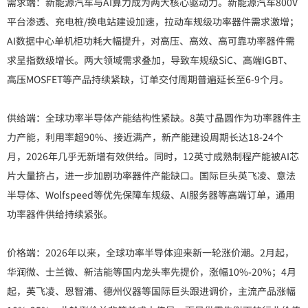
需求端：新能源汽车与AI算力成为两大核心驱动力。新能源汽车800V
平台渗透、充电桩/换电站建设加速，拉动车规级功率器件需求激增；
AI数据中心单机柜功耗大幅提升，对高压、高效、高可靠功率器件需
求呈指数级增长。两大领域需求叠加，导致车规级SiC、高端IGBT、
高压MOSFET等产品持续紧缺，订单交付周期普遍延长至6-9个月。
供给端：全球功率半导体产能结构性紧缺。8英寸晶圆作为功率器件主
力产能，利用率超90%、接近满产，新产能建设周期长达18-24个
月，2026年几乎无新增有效供给。同时，12英寸成熟制程产能被AI芯
片大量挤占，进一步加剧功率器件产能缺口。国际巨头英飞凌、意法
半导体、Wolfspeed等优先保障车规级、AI服务器等高端订单，通用
功率器件供给持续紧张。
价格端：2026年以来，全球功率半导体迎来新一轮涨价潮。2月起，
华润微、士兰微、新洁能等国内龙头率先提价，涨幅10%-20%；4月
起，英飞凌、恩智浦、德州仪器等国际巨头跟进调价，主流产品涨幅