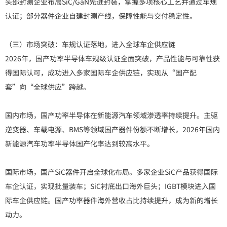
头部封测企业布局SiC/GaN先进封装，掌握多项核心工艺并通过车规
认证；部分器件企业自建封测产线，保障性能与交付稳定性。
（三）市场突破：车规认证落地，进入全球车企供应链
2026年，国产功率半导体车规级认证全面突破，产品性能与可靠性获
得国际认可，成功进入多家国际车企供应链，实现从“国产配
套”向“全球供应”跨越。
国内市场，国产功率半导体在新能源汽车领域渗透率持续提升。主驱
逆变器、车载电源、BMS等领域国产器件份额不断增长，2026年国内
新能源汽车功率半导体国产化率达到较高水平。
国际市场，国产SiC器件开启全球化布局。多家企业SiC产品获得国际
车企认证，实现批量装车；SiC衬底出口海外巨头；IGBT模块进入国
际车企供应链。国产功率器件海外营收占比持续提升，成为新的增长
动力。