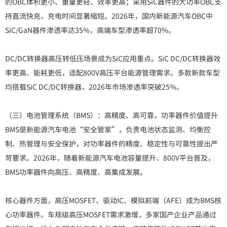
的OBC体积更小、重量更轻、效率更高；采用SiC器件的大功率OBC支
持直流快充，充电时间显著缩短。2026年，国内新能源汽车OBC中
SiC/GaN器件渗透率达35%，高端车型渗透率超70%。
DC/DC转换器高压转低压场景成为SiC应用重点。SiC DC/DC转换器效
率更高、能耗更低，适配800V高压平台能源管理需求。多款新款车型
均搭载SiC DC/DC转换器，2026年市场渗透率突破25%。
（三）电池管理系统（BMS）：高精度、高可靠，功率器件价值提升
BMS是新能源汽车电池“安全管家”，负责电池状态监测、均衡控
制、热管理与安全保护，对功率器件的精度、稳定性与可靠性提出严
苛要求。2026年，随着新能源汽车电池容量提升、800V平台普及，
BMS功率器件向高压、高精度、高集成发展。
核心器件方面，高压MOSFET、驱动IC、模拟前端（AFE）成为BMS核
心功率器件。车规级高压MOSFET需求激增，多家国产企业产品通过