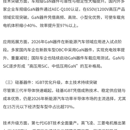
技术突破方面，车规级GaN器件可靠性与稳定性大幅提升。国内外多
家企业车规级GaN器件通过AEC-Q100认证，在650V/1200V高压产品
领域实现突破。GaN器件凭借高频、高效、小型化优势，可使车载充
电机体积缩小40%、效率提升至97%以上。
应用拓展方面，2026年GaN器件在新能源汽车领域应用进入试点阶
段。多家国内车企在新款车型OBC中采用GaN器件，实现充电效率提
升、重量减轻；国际车企也陆续启动GaN器件车载应用测试。GaN与
SiC逐步形成“高压用SiC、中低压用GaN”的互补格局。
（三）硅基器件：IGBT优化升级，本土技术持续突破
尽管第三代半导体快速崛起，硅基IGBT凭借成熟技术、稳定供应链与
成本优势，仍是2026年新能源汽车功率半导体市场的主流选择，尤其
在15万元以下经济型车型中占比超70%。
技术升级方面，第七代IGBT技术全面量产。英飞凌、三菱电机推出第