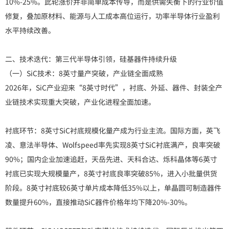
10%-25%。此轮涨价并非简单成本传导，而是供需失衡下的行业价值
修复，叠加原材料、能源与人工成本高位运行，功率半导体行业盈利
水平持续改善。
二、技术迭代：第三代半导体引领，硅基器件持续升级
（一）SiC技术：8英寸量产突破，产业链全面成熟
2026年，SiC产业迎来“8英寸时代”，衬底、外延、器件、封装全产
业链技术实现重大突破，产业化进程全面加速。
衬底环节：8英寸SiC衬底规模化量产成为行业主流。国际方面，英飞
凌、意法半导体、Wolfspeed率先实现8英寸SiC衬底满产，良率突破
90%；国内企业加速追赶，天岳先进、天科合达、烁科晶体等6英寸
衬底已实现大规模量产，8英寸衬底良率突破85%，进入小批量供货
阶段。8英寸衬底较6英寸单片成本降低35%以上，单晶圆可制造器件
数量提升60%，直接推动SiC器件价格年均下降20%-30%。