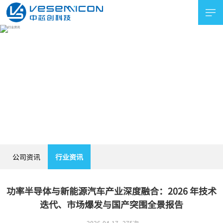

企业介绍
企业文化
招贤纳士
社会招聘
校园招聘
实习机会
联系我们
新闻资讯
公司资讯
行业资讯
公司资讯
行业资讯
功率半导体与新能源汽车产业深度融合：2026 年技术
迭代、市场爆发与国产突围全景报告
2026-04-17
275次