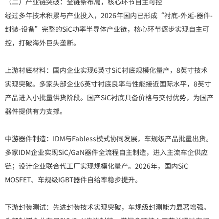
（二）产业链突破：全链条布局，核心环节自主可控
经过多年技术积累与产业投入，2026年国内已形成“衬底-外延-器件-
封装-设备”完整的SiC功率半导体产业链，核心环节逐步实现自主可
控，打破海外巨头垄断。
上游衬底材料：国内企业实现6英寸SiC衬底规模化量产，8英寸技术
实现突破。多家头部企业6英寸衬底良率与性能接近国际水平，8英寸
产品进入小批量供货阶段。国产SiC衬底具备价格与交付优势，为国产
器件提供有力支撑。
中游器件制造：IDM与Fabless模式协同发展，车规级产品批量出货。
多家IDM企业实现SiC/GaN器件全流程自主制造，进入主流车企供应
链；设计企业联合代工厂实现规模化量产。2026年，国内SiC
MOSFET、车规级IGBT器件自给率稳步提升。
下游封装测试：先进封装技术实现突破，车规级封测能力显著增强。