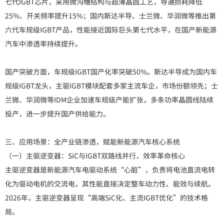
七代IGBT芯片，采用微沟槽结构与超薄晶圆工艺，导通损耗降低
25%、开关频率提升15%；国内斯达半导、士兰微、华润微等推出第
六代车规级IGBT产品，性能接近国际巨头第七代水平，在国产新能源
汽车中渗透率持续提升。
国产突破方面，车规级IGBT国产化率突破50%。斯达半导成为国内车
规级IGBT龙头，主驱IGBT模块配套多家主流车企，市场份额领先；士
兰微、华润微等IDM企业加速车规级产能扩张，多条功率晶圆线陆续
投产，进一步提升国产供给能力。
三、应用场景：全产业链渗透，赋能新能源汽车核心系统
（一）主驱逆变器：SiC与IGBT双路线并行，效率革命核心
主驱逆变器是新能源汽车电驱动系统“心脏”，负责将电池直流电转
化为驱动电机的交流电，其性能直接决定整车动力性、能效与续航。
2026年，主驱逆变器呈现“高端SiC化、主流IGBT优化”的技术格
局。