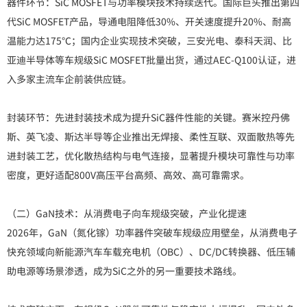
器件环节：SiC MOSFET与功率模块技术持续迭代。国际巨头推出第四
代SiC MOSFET产品，导通电阻降低30%、开关速度提升20%、耐高
温能力达175℃；国内企业实现技术突破，三安光电、泰科天润、比
亚迪半导体等车规级SiC MOSFET批量出货，通过AEC-Q100认证，进
入多家主流车企前装供应链。
封装环节：先进封装技术成为提升SiC器件性能的关键。赛米控丹佛
斯、英飞凌、斯达半导等企业推出无焊接、柔性互联、双面散热等先
进封装工艺，优化散热结构与电气连接，显著提升模块可靠性与功率
密度，更好适配800V高压平台高频、高效、高可靠需求。
（二）GaN技术：从消费电子向车规级突破，产业化提速
2026年，GaN（氮化镓）功率器件突破车规级应用壁垒，从消费电子
快充领域向新能源汽车车载充电机（OBC）、DC/DC转换器、低压辅
助电源等场景渗透，成为SiC之外的另一重要技术路线。