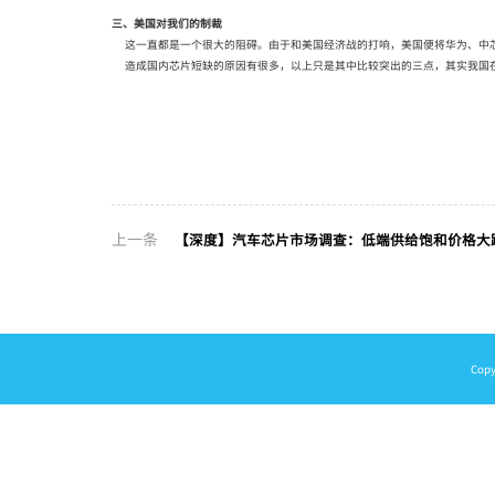
三、美国对我们的制裁
这一直都是一个很大的阻碍。由于和美国经济战的打响，美国便将华为、中芯
造成国内芯片短缺的原因有很多，以上只是其中比较突出的三点，其实我国在
上一条
【深度】汽车芯片市场调查：低端供给饱和价格大
Cop