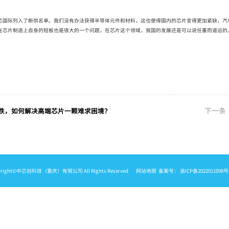
国际列入了断供名单。我们没有办法获得半导体元件和材料，这也使得国内的芯片变得更加紧缺，汽
芯片制造上自身的短板也是很大的一个问题，在芯片这个领域，我国的发展还是可以说任重而道远的
下一条
跌，如何解决高端芯片一颗难求困境？
yright©中芯创科技（重庆）有限公司 All Rights Reserved
网站地图
备案号：
渝ICP备2022011098号