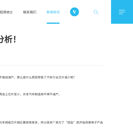


招贤纳士
联系我们
新闻资讯
公司资讯

行业资讯
分析！
不被迫减产。那么是什么原因导致了汽车行业芯片减少呢?
再加上芯片变少，许多汽车制造商不得不减产。
与车规级芯片相比要容易很多，所以很多厂商为了“回血”就开始改做电子产品