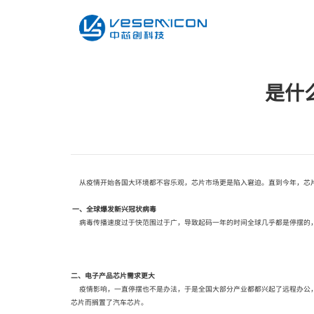
当前位置：
首页
>
新闻资讯
>
行业资讯
是什
从疫情开始各国大环境都不容乐观，芯片市场更是陷入窘迫。直到今年，芯片
一、全球爆发新兴冠状病毒
病毒传播速度过于快范围过于广，导致起码一年的时间全球几乎都是停摆的，
二、电子产品芯片需求更大
疫情影响，一直停摆也不是办法，于是全国大部分产业都都兴起了远程办公，
芯片而搁置了汽车芯片。