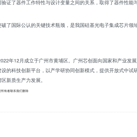
据验证了器件工作特性与设计变量之间的关系，取得了器件性能
突破了国际公认的关键技术瓶颈，是我国硅基光电子集成芯片领
)2022年12月成立于广州市黄埔区。广州芯创面向国家和产业
建设的科技创新平台，以产学研协同创新模式，提供开放式中试
湾区新质生产力发展。
权所有者联系我们删除