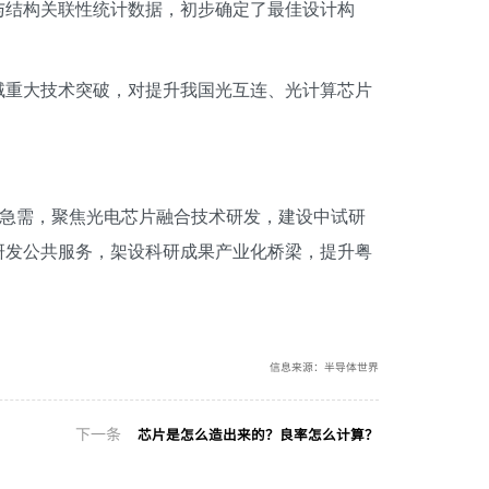
与结构关联性统计数据，初步确定了最佳设计构
域重大技术突破，对提升我国光互连、光计算芯片
发展急需，聚焦光电芯片融合技术研发，建设中试研
研发公共服务，架设科研成果产业化桥梁，提升粤
信息来源：半导体世界
下一条
芯片是怎么造出来的？良率怎么计算？