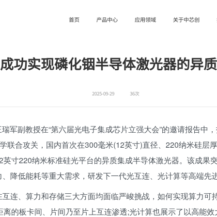
GBT
车灯
企业文化
校园招聘
座椅模块
实习机会
首页
产品中心
应用领域
关于中芯创
无线充电
作动器和风机控制
成功实现磷化铟半导体激光器的异质
低压DC-DC变换器
电池管理系统
电动工具
2025-09-29
36次
便捷储能户外电源
PD快充
学王瑞军副教授在“第六届光电子集成芯片立强大会”的邀请报告中
学联合攻关，国内首次在300毫米(12英寸)直径、220纳米硅
2英寸220纳米标准硅光平台的异质集成半导体激光器。该成果
力、降低能耗等重大需求，研发下一代光互连、光计算等高端先
在互连、算力和存储三大方面均面临严峻挑战，如何实现算力可
距离的板卡间、片间乃至片上互连渗透;光计算也展示了以高能