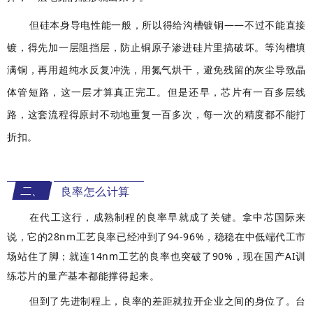
但硅本身导电性能一般，所以得给沟槽镀铜——不过不能直接
镀，得先加一层阻挡层，防止铜原子渗进硅片里搞破坏。等沟槽填
满铜，再用
超纯水
反复冲洗，用氮气烘干，避免残留的灰尘导致晶
体管短路，这一层才算真正完工。但是还早，芯片有一百多层线
路，这套流程得原封不动地重复一百多次，每一次的精度都不能打
折扣。
二、
良率怎么计算
在代工这行，成熟制程的良率早就成了关键。拿中芯国际来
说，它的28nm工艺良率已经冲到了94-96%，稳稳在中低端代工市
场站住了脚；就连14nm工艺的良率也突破了90%，现在国产AI训
练芯片的量产基本都能撑得起来。
但到了先进制程上，良率的差距就拉开企业之间的身位了。台