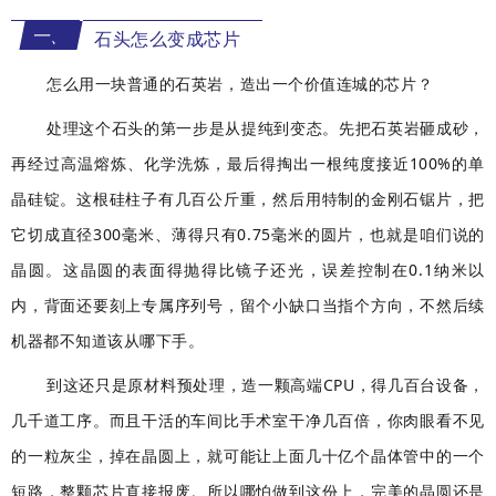
一、
石头怎么变成芯片
怎么用一块普通的石英岩，造出一个价值连城的芯片？
处理这个石头的第一步是从提纯到变态。先把石英岩砸成砂，
再经过高温熔炼、化学洗炼，最后得掏出一根纯度接近100%的单
晶硅锭。这根硅柱子有几百公斤重，然后用特制的金刚石锯片，把
它切成直径300毫米、薄得只有0.75毫米的圆片，也就是咱们说的
晶圆。这晶圆的表面得抛得比镜子还光，误差控制在0.1纳米以
内，背面还要刻上专属序列号，留个小缺口当指个方向，不然后续
机器都不知道该从哪下手。
到这还只是原材料预处理，造一颗高端CPU，得几百台设备，
几千道工序。而且干活的车间比手术室干净几百倍，你肉眼看不见
的一粒灰尘，掉在晶圆上，就可能让上面几十亿个晶体管中的一个
短路，整颗芯片直接报废。所以哪怕做到这份上，完美的晶圆还是