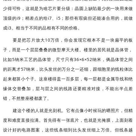
少得可怜，这就是为啥芯片要分级：晶圆上缺陷最少的一块用来做
顶级的i9；稍差点的给i7、i5；那些有瑕疵但还能凑合用的，就做
成i3。相当于不同的品相有不同的价格。
要是把芯片放大10万倍，你会发现它根本不是一块扁平的板
子，而是一个层层叠叠的微型摩天大楼。楼里的居民就是晶体管，
比如5纳米工艺的晶体管，尺寸只有36×6×52纳米，俩晶体管之间
的距离才57纳米，比头发丝的万分之一还细，跟细胞里的线粒体比
起来都算小个子。这座楼得盖一百多层，每一层都是金属导线和绝
缘体交替叠加，层与层之间的线路还要精准对接，不能出半点差
错，不然整座楼都废了。
建这个楼的人就是光刻机。它有点像小时候玩的晒照片，但精
度和难度直接拉满。首先得有一张底片，也就是光掩膜，上面刻着
设计好的电路图案，这些线条细到比头发丝细上万倍。但线条越