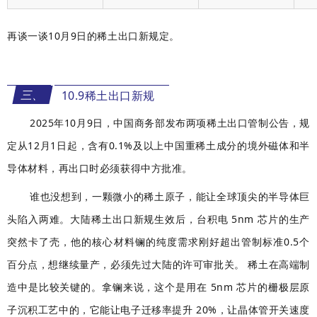
再谈一谈10月9日的稀土出口新规定。
三、
10.9稀土出口新规
2025年10月9日，中国商务部发布两项稀土出口管制公告，规
定从12月1日起，含有0.1%及以上中国重稀土成分的境外磁体和半
导体材料，再出口时必须获得中方批准。
谁也没想到，一颗微小的稀土原子，能让全球顶尖的半导体巨
头陷入两难。大陆稀土出口新规生效后，台积电 5nm 芯片的生产
突然卡了壳，他的核心材料镧的纯度需求刚好超出管制标准0.5个
百分点，想继续量产，必须先过大陆的许可审批关。 稀土在高端制
造中是比较关键的。拿镧来说，这个是用在 5nm 芯片的栅极层原
子沉积工艺中的，它能让电子迁移率提升 20%，让晶体管开关速度