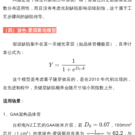
数分布适用性，而且没有考虑光刻缺陷影响后续刻蚀，这个属于工
艺步骤间的缺陷传导。
（四）
波色-爱因斯坦模型
假设缺陷集中在某一关键光罩层（如晶体管栅极层），良率计
算公式为：
这个模型是考虑量子隧穿效应的，是在2010 年代初出现的，
在先进制程中，关键层缺陷概率会随尺寸缩小而指数上升。
适用场景
：
1、GAA架构晶体管
台积电N2工艺的GAA纳米片层，若
，100mm²
芯片（1 cm²）的类玻色-爱因斯坦良率为
，与