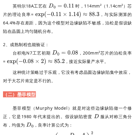
英特尔18A工艺在
时，114mm²（1.14cm²）芯
片的理论良率=
，与实际测算的
64.4%存在差距，因为这个模型对边缘缺陷不敏感，泊松是假设缺
陷在晶圆上均匀随机分布。
2、成熟制程也能验证：
台积电N7工艺初期
，200mm²芯片的泊松良率
=
，接近实际量产水平。
这种统计策略过于乐观，它没有考虑晶圆边缘缺陷集中效应，
对于大芯片肯定是不行的。
（二）墨菲模型
墨菲模型（Murphy Model）就是对这些边缘缺陷做一个修
正，它是
1980 年代末提出的。假设缺陷密度
服从对称三角分
布，均值为
，良率计算公式为：