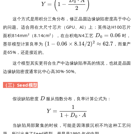
这个方式是用积分三角分布，修正晶圆边缘缺陷密度高于中心
的问题。适合用在
大尺寸芯片（GPU、AI）上：英伟达H100芯片
面积814mm²（8.14cm²），在台积电N4工艺
时，
墨菲模型计算良率为
，而量产
是65%，还是接近的。
这个模型其实更符合生产中边缘缺陷率高的情况，也就是晶圆
边缘缺陷密度通常比中心高30%-50%。
（三）Seed模型
假设缺陷密度
服从指数分布，良率计算公式为：
当缺陷局部聚集的时候，可能是因薄膜沉积不均这种工艺问
题，所以出来了Seed模型，最早是
1990 年代中期
。