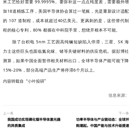
米工艺恰好需要 99.9995%。要弥补这一点点纯度差，需要额外增
加18道精炼工序，美国半导体协会算过一笔账，光是重新设计适配
的 107 道制程，成本就超过40亿美元。更讽刺的是，这些替代制
程的核心专利，80% 都握在中科院手里，想绕开根本不可能。
除了台积电 5nm 工艺因高纯镧短缺陷入停滞，三星、SK 海
力士这些巨头也面临氮化镓、锗等关键材料的供应危机。据彭博社
测算，如果中国全面暂停相关材料出口，全球半导体产能可能下降
15%-20%，部分高端产品生产将停滞6个月以上。
内容转载自“小叶投研”
信息来源：
上一条
下一条
我国成功实现磷化铟半导体激光器
功率半导体与产业链动态：全球并
的异质集成
购潮起，中国产能与技术升级提速