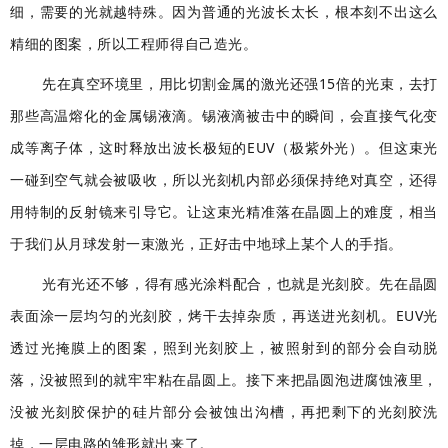
细，需要的光就越特殊。因为普通的光波长太长，根本刻不出这么
精细的图案，所以工程师得自己造光。
先在真空环境里，用比切割金属的激光还强15倍的光束，去打
那些高温熔化的金属锡液滴。锡液滴被击中的瞬间，会直接气化变
成等离子体，这时释放出波长极短的EUV（极紫外光）。但这束光
一碰到空气就会被吸收，所以光刻机内部必须保持绝对真空，还得
用特制的反射镜来引导它。让这束光精准落在晶圆上的难度，相当
于我们从月球发射一束激光，正好击中地球上某个人的手指。
光有光还不够，得有感光涂料配合，也就是光刻胶。先在晶圆
表面涂一层均匀的光刻胶，烤干去掉杂质，再送进光刻机。EUV光
透过光掩膜上的图案，照到光刻胶上，被照射到的部分会自动脱
落，没被照到的就牢牢粘在晶圆上。接下来把晶圆泡进腐蚀液里，
没被光刻胶保护的硅片部分会被蚀出沟槽，再把剩下的光刻胶洗
掉，一层电路的雏形就出来了。