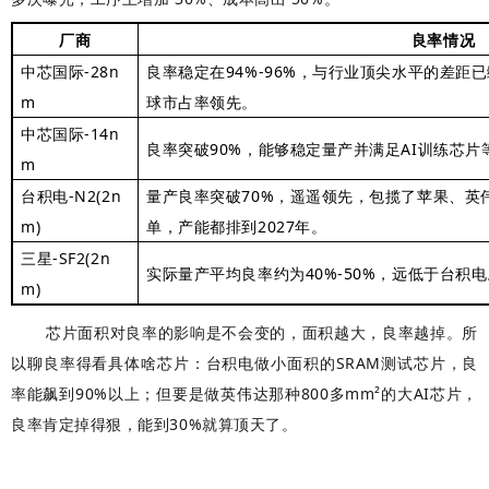
厂商
良率情况
-28n
94%-96%
中芯国际
良率稳定在
，与行业顶尖水平的差距已
m
球市占率领先。
-14n
中芯国际
90%
AI
良率突破
，能够稳定量产并满足
训练芯片
m
-N2(2n
70%
台积电
量产良率突破
，遥遥领先，包揽了苹果、英
m)
2027
单，产能都排到
年。
-SF2(2n
三星
40%-50%
实际量产平均良率约为
，远低于台积电
m)
芯片面积对良率的影响是不会变的，面积越大，良率越掉。所
以聊良率得看具体啥芯片：台积电做小面积的SRAM测试芯片，良
率能飙到90%以上；但要是做英伟达那种800多mm²的大AI芯片，
良率肯定掉得狠，能到30%就算顶天了。