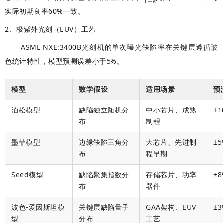
实际初期良率60%一致。
2、极紫外光刻（EUV）工艺
ASML NXE:3400B光刻机的单次曝光缺陷率在关键层遵循玻
色统计特性，模型预测误差小于5%。
模型
数学假设
适用场景
预
泊松模型
缺陷独立随机分
中小芯片、成熟
±1
布
制程
墨菲模型
边缘缺陷三角分
大芯片、先进制
±5
布
程早期
Seed模型
缺陷聚集指数分
存储芯片、功率
±8
布
器件
波色-爱因斯坦模
关键层缺陷量子
GAA架构、EUV
±3
型
分布
工艺