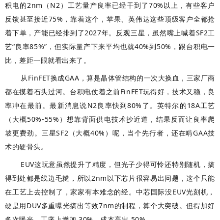
积电的2nm（N2）工艺量产良率已经干到了70%以上，有些客户
反馈甚至接近75%，靠着这个，苹果、英伟达这些顶级客户全都抢
着下单，产能已经排到了2027年。反观三星，虽然嘴上喊着SF2工
艺“良率85%”，但实际量产下来平均也就40%到50%，跟台积电一
比，差距一眼就看出来了。
从FinFET换成GAA，算是晶体管结构的一次大换血，三家厂商
都在摸着石头过河。台积电仗着之前FinFET玩得好，技术又稳，良
率冲在最前。最新消息说N2良率快到80%了。英特尔的18A工艺
（大概50%-55%）想靠背面供电技术抄近道，结果反而让良率爬
坡更费劲。三星SF2（大概40%）呢，当个先行者，还在啃GAA技
术的硬骨头。
EUV这玩意虽然提升了精度，但光子少得可怜还特别随机，搞
得到处都是线边毛糙，所以2nm以下芯片很容易出问题，这个只能
在工艺上去控制了，家家有本难念的经。中芯国际没EUV光刻机，
硬是用
DUV
多重曝光搞出等效7nm的制程，算个大突破。但得加好
多次曝光，工序上增加 30%、成本高出 50%。