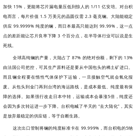
加快 15%，更能将芯片漏电量压低到惊人的 1/11 亿安培。对台积
电而言，每片价值 1.5 万美元的晶圆仅需 2.3 毫克镧。大陆能稳定
供应 99.9999% 纯度的镧，而日本最高只能达到 99.99%，这一点
点的差距能让芯片良率下降 3 个百分点，在半导体行业可以说是生
死线。
全球高纯镧的产量，大陆占了 87% 的绝对份额，剩下的 13%
由法国公司把控，可其生产原料还是要从中国包头的稀土矿进口。
而且镧全程要在惰性气体保护下运输，一旦接触空气就会氧化报
废。从包头到金门再到台湾的海运路线，是成本最低、纯度最有保
障的选择。如果强行改走日本中转，运输成本会暴涨5倍，纯度还
会因为多次转运进一步下降。台积电喊了半天的 “去大陆化”，其实
是放弃最稳定的供应链，等于自断生路。
这次出口管制将镧的纯度标准卡在 99.999%，而台积电的5纳